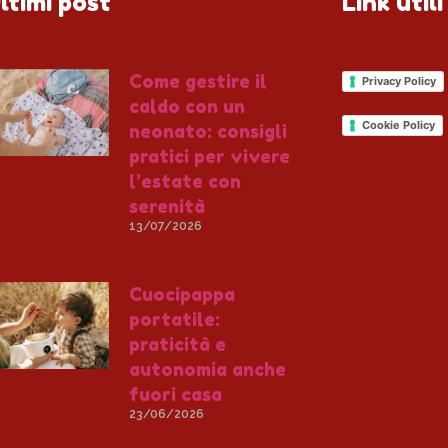
ltimi post
Link utili
Come gestire il
Privacy Policy
caldo con un
Cookie Policy
neonato: consigli
pratici per vivere
l’estate con
serenità
13/07/2026
Cuocipappa
portatile:
praticità e
autonomia anche
fuori casa
23/06/2026