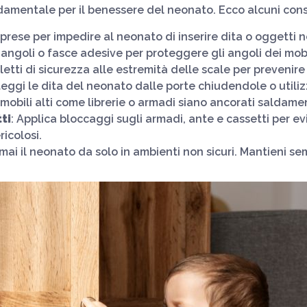
amentale per il benessere del neonato. Ecco alcuni consig
iprese per impedire al neonato di inserire dita o oggetti n
-angoli o fasce adesive per proteggere gli angoli dei mobi
lletti di sicurezza alle estremità delle scale per prevenir
teggi le dita del neonato dalle porte chiudendole o utili
e mobili alti come librerie o armadi siano ancorati saldame
ti
: Applica bloccaggi sugli armadi, ante e cassetti per ev
icolosi.
 mai il neonato da solo in ambienti non sicuri. Mantieni se