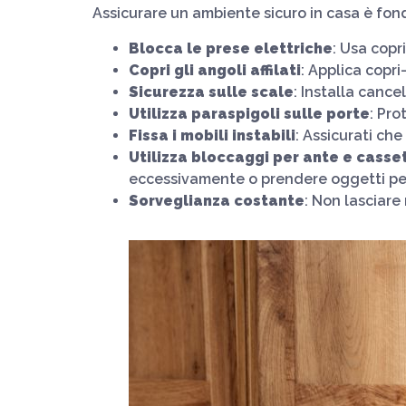
Assicurare un ambiente sicuro in casa è fond
Blocca le prese elettriche
: Usa copr
Copri gli angoli affilati
: Applica copri
Sicurezza sulle scale
: Installa cance
Utilizza paraspigoli sulle porte
: Pro
Fissa i mobili instabili
: Assicurati ch
Utilizza bloccaggi per ante e casset
eccessivamente o prendere oggetti per
Sorveglianza costante
: Non lasciare